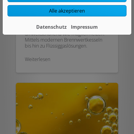
Alle akzeptieren
Heizen mit Gas
Datenschutz
Impressum
Mit Gasheizungen so effizient und
umweltschonend wie möglich heizen.
Mittels modernen Brennwertkesseln
bis hin zu Flüssiggaslösungen.
Weiterlesen