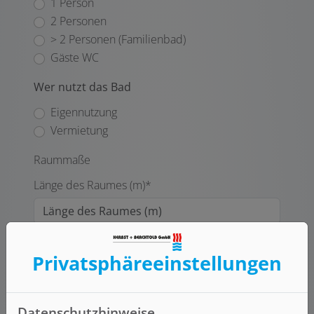
1 Person
2 Personen
> 2 Personen (Familienbad)
Gäste WC
Wer nutzt das Bad
Eigennutzung
Vermietung
Raummaße
Länge des Raumes (m)*
Breite des Raumes (m)
Privatsphäre­einstellungen
Höhe des Raumes (m)
Datenschutzhinweise