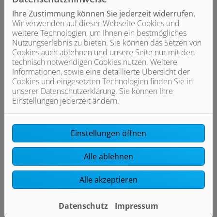
Ihre Zustimmung können Sie jederzeit widerrufen.
Wir verwenden auf dieser Webseite Cookies und
Budget und Umbauzeitraum
weitere Technologien, um Ihnen ein bestmögliches
Nutzungserlebnis zu bieten. Sie können das Setzen von
Wie viel möchten Sie für Ihr Traumbad ca.
Cookies auch ablehnen und unsere Seite nur mit den
ausgeben (Euro)?
technisch notwendigen Cookies nutzen. Weitere
Informationen, sowie eine detaillierte Übersicht der
Cookies und eingesetzten Technologien finden Sie in
unserer Datenschutzerklärung. Sie können Ihre
Wann möchten Sie mit dem Umbau beginnen?
Einstellungen jederzeit ändern.
Einstellungen öffnen
Bilder von Ihrem Projekt
Gerne dürfen Sie uns zusätzliche Informationen
Alle ablehnen
und Bilder zu der Ist-Situation hier hochladen.
Alle akzeptieren
Laden Sie hier Ihre Dateien hoch.
Datenschutz
Impressum