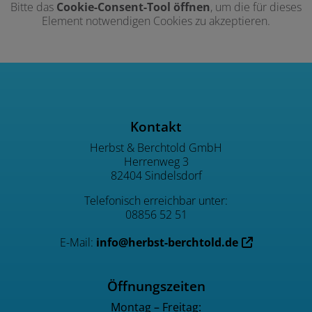
Bitte das
Cookie-Consent-Tool öffnen
, um die für dieses
Element notwendigen Cookies zu akzeptieren.
Footer - Kontaktdaten und Öffnu
Kontakt
Herbst & Berchtold GmbH
Herrenweg 3
82404 Sindelsdorf
Telefonisch erreichbar unter:
08856 52 51
E-Mail:
info@herbst-berchtold.de
Öffnungszeiten
Montag – Freitag: