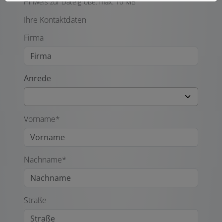
Hinweis zur Dateigröße: max. 10 MB
Ihre Kontaktdaten
Firma
Anrede
Vorname*
Nachname*
Straße