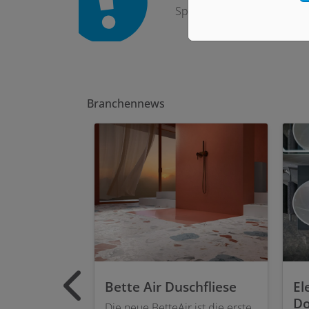
Sprechen Sie uns an! Wir i
Branchennews
Bette Air Duschfliese
El
Do
Die neue BetteAir ist die erste