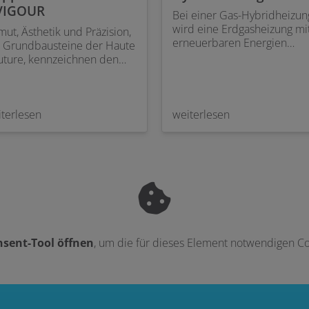
VIGOUR
Bei einer Gas-Hybridheizun
wird eine Erdgasheizung mi
ut, Ästhetik und Präzision,
erneuerbaren Energien
e Grundbausteine der Haute
kombiniert, das kann z. B. m
uture, kennzeichnen den
Solarthermie, einer
verwechselbaren VIGOUR
Wärmepumpe oder
ue-Look. Designer Michael
Biomasseheizung/Kaminofe
ein kombiniert bei VIGOUR
sein.
gue moderne Linien mit
terlesen
weiterlesen
ich fließenden Formen und
zt mit prägnanten Konturen
annende Akzente. VIGOUR
ue stammt aus einer
ignfeder und bietet das
 aus einem Guss. Das wirkt,
nn Harmonie und Einheit
d die zwei wesentlichen
nzipien von Eleganz.
sent-Tool öffnen
, um die für dieses Element notwendigen Co