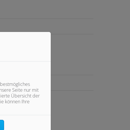
 bestmögliches
sere Seite nur mit
ierte Übersicht der
ie können Ihre
n