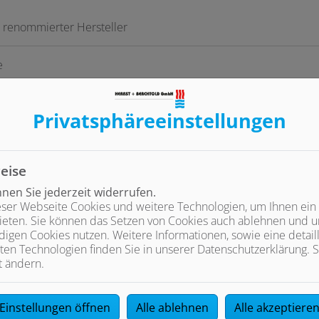
 renommierter Hersteller
e
unser Fachpersonal
Privatsphäre­einstellungen
tegration in vorhandene Heizungssysteme
eise
en Sie jederzeit widerrufen.
ke
ser Webseite Cookies und weitere Technologien, um Ihnen ein
ieten. Sie können das Setzen von Cookies auch ablehnen und un
igen Cookies nutzen. Weitere Informationen, sowie eine detaill
ler Arbeiten
ten Technologien finden Sie in unserer Datenschutzerklärung. S
t ändern.
Einstellungen öffnen
Alle ablehnen
Alle akzeptiere
ntuell Fördermöglichkeiten gibt.