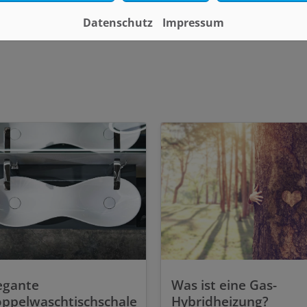
nformieren Sie.
Datenschutz
Impressum
egante
Was ist eine Gas-
ppelwaschtischschale
Hybridheizung?