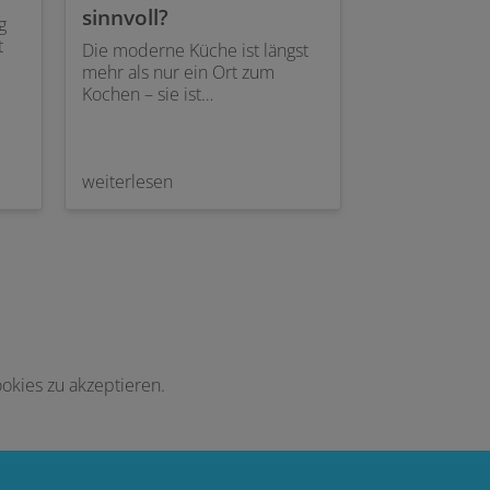
sinnvoll?
g
t
Die moderne Küche ist längst
mehr als nur ein Ort zum
it
Kochen – sie ist
Lebensmittelpunkt, Treffpunkt
und zunehmend auch
n
Hightech-Zone. Kein Wunder
also, dass auch die
weiterlesen
Küchenarmatur ein echtes
Multitalent geworden ist.
Neben dem klassischen Warm-
und Kaltwasser bieten viele
Modelle heute
Zusatzfunktionen wie kochend
heißes Wasser, sprudelndes
Wasser oder integrierte
Filtersysteme.
okies zu akzeptieren.