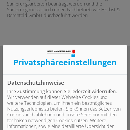
Sanierungsarbeiten beantragt werden und die
Sanierung muss durch einen Fachbetrieb wie Herbst &
Berchtold GmbH durchgeführt werden.
Privatsphäre­einstellungen
Die Mindestanforderungen
Datenschutzhinweise
für eine Förderung
Ihre Zustimmung können Sie jederzeit widerrufen.
Wir verwenden auf dieser Webseite Cookies und
weitere Technologien, um Ihnen ein bestmögliches
Nutzungserlebnis zu bieten. Sie können das Setzen von
Cookies auch ablehnen und unsere Seite nur mit den
Raumänderungen
technisch notwendigen Cookies nutzen. Weitere
Informationen, sowie eine detaillierte Übersicht der
Mindestgröße Bad: 1,80 m x 2,20 m